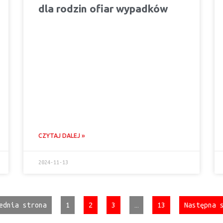
dla rodzin ofiar wypadków
CZYTAJ DALEJ »
2024-11-13
ednia strona
1
2
3
…
13
Następna 