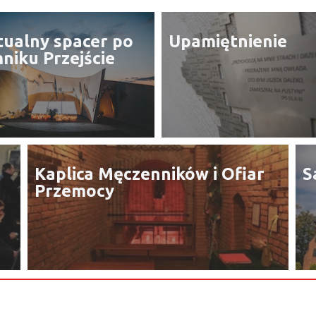
tualny spacer po
Upamiętnienie
niku Przejście
Kaplica Męczenników i Ofiar
S
Przemocy