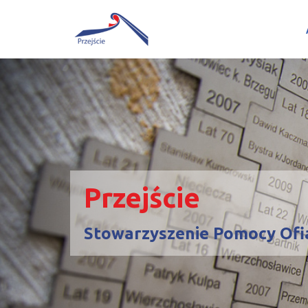
Przejdź
do
treści
Przejście
Stowarzyszenie Pomocy Ofi