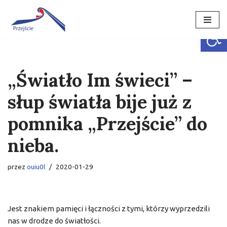
Open
Przejdź
do
treści
„Światło Im świeci” –
słup światła bije już z
pomnika „Przejście” do
nieba.
przez
ouiu0l
2020-01-29
Jest znakiem pamięci i łączności z tymi, którzy wyprzedzili
nas w drodze do światłości.