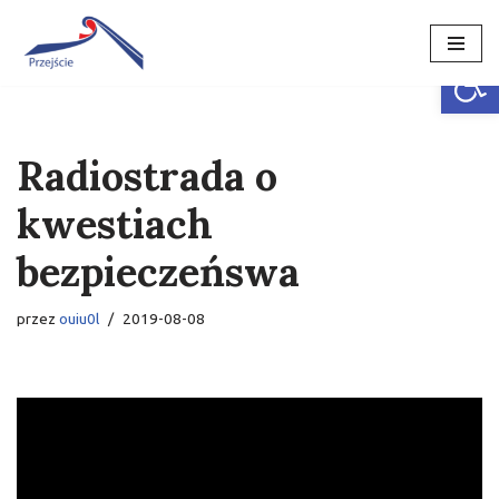
Open
Przejdź
do
treści
Radiostrada o
kwestiach
bezpieczeńswa
przez
ouiu0l
2019-08-08