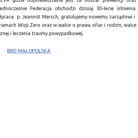
FEVR gdzie odpowiedzialna jest za obszar prewencji oraz
nocześnie Federacja obchodzi dzisiaj 30-lecie istnienia.
łpracę p. Jeannot Mersch, gratulujemy nowemu zarządowi i
 ramach Wizji Zero oraz w walce o prawa ofiar i rodzin, walce
znej i leczenia traumy powypadkowej.
BRD MAŁOPOLSKA