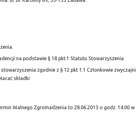
ia: ul. bł. Karoliny 69, 33-133 Zabawa.
zenia.
dencji na podstawie § 18 pkt.1 Statutu Stowarzyszenia
w stowarzyszenia zgodnie z § 12 pkt 1.1 Członkowie zwyczajni
łacać składki
termin Walnego Zgromadzenia to 28.06.2013 o godz. 14.00 w