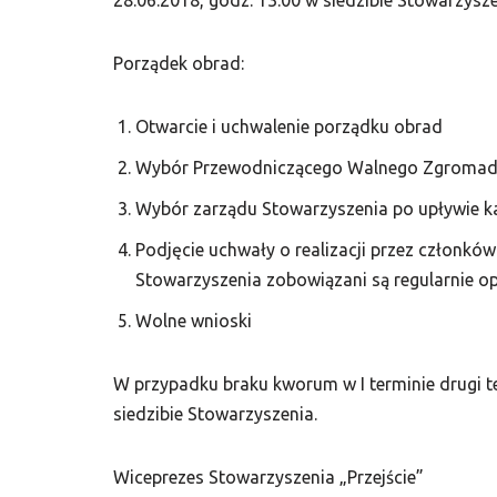
28.06.2018, godz. 13.00 w siedzibie Stowarzyszen
Porządek obrad:
Otwarcie i uchwalenie porządku obrad
Wybór Przewodniczącego Walnego Zgromad
Wybór zarządu Stowarzyszenia po upływie ka
Podjęcie uchwały o realizacji przez członkó
Stowarzyszenia zobowiązani są regularnie op
Wolne wnioski
W przypadku braku kworum w I terminie drugi 
siedzibie Stowarzyszenia.
Wiceprezes Stowarzyszenia „Przejście”