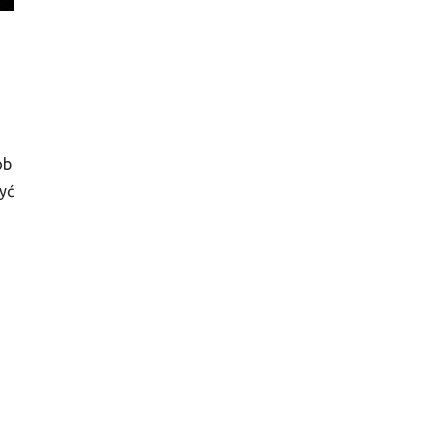
ób
yć