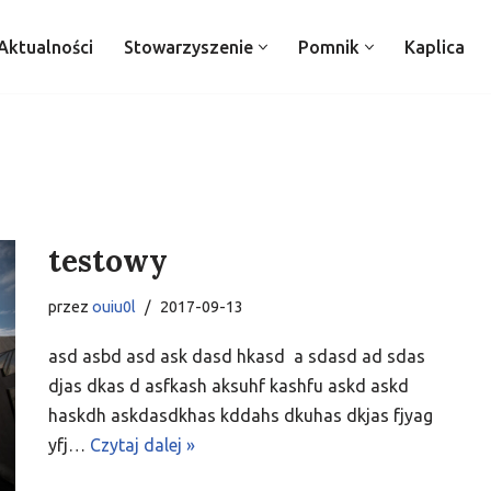
Aktualności
Stowarzyszenie
Pomnik
Kaplica
testowy
przez
ouiu0l
2017-09-13
asd asbd asd ask dasd hkasd a sdasd ad sdas
djas dkas d asfkash aksuhf kashfu askd askd
haskdh askdasdkhas kddahs dkuhas dkjas fjyag
yfj…
Czytaj dalej »